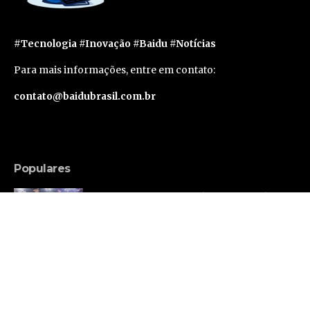
#Tecnologia #Inovação #Baidu #Notícias
Para mais informações, entre em contato:
contato@baidubrasil.com.br
Populares
Russell Brand Consegue Liberdade Sob Fiança
em Caso de Acusações Adicionais
Famosos
Segunda geração do Apple Vision Pro deve levar
um ano e meio para sair, segundo rumor
Tecnologia