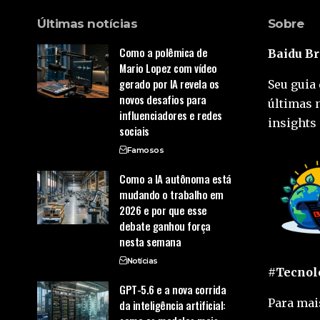
Últimas notícias
Sobre
Como a polêmica de
Baidu Br
Mario Lopez com vídeo
gerado por IA revela os
Seu guia 
novos desafios para
últimas 
influenciadores e redes
insights 
sociais
Famosos
Como a IA autônoma está
mudando o trabalho em
2026 e por que esse
debate ganhou força
nesta semana
Notícias
#Tecnolo
GPT-5.6 e a nova corrida
Para mai
da inteligência artificial: